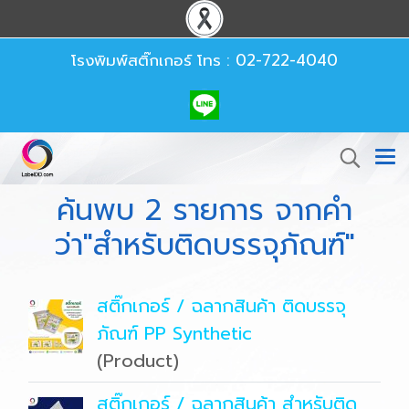
โรงพิมพ์สติ๊กเกอร์
โทร : 02-722-4040
ค้นพบ 2 รายการ จากคำ
ว่า"สำหรับติดบรรจุภัณฑ์"
สติ๊กเกอร์ / ฉลากสินค้า ติดบรรจุ
ภัณฑ์ PP Synthetic
(Product)
สติ๊กเกอร์ / ฉลากสินค้า สำหรับติด