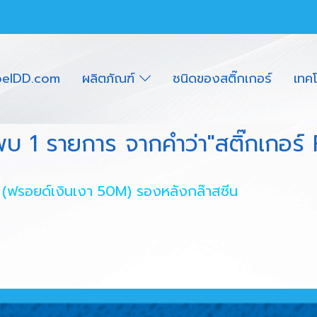
belDD.com
ผลิตภัณฑ์
ชนิดของสติ๊กเกอร์
เทค
พบ 1 รายการ จากคำว่า"สติ๊กเกอร์ F
l (ฟรอยด์เงินเงา 50M) รองหลังกล๊าสซีน