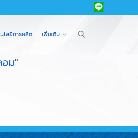
โนโลยีการผลิต
เพิ่มเติม
ลอม"