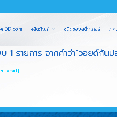
belDD.com
ผลิตภัณฑ์
ชนิดของสติ๊กเกอร์
เทค
พบ 1 รายการ จากคำว่า"วอยด์กันป
ker Void)