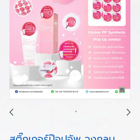
สติ๊กเกอร์ป๊อปอัพ วงกลม