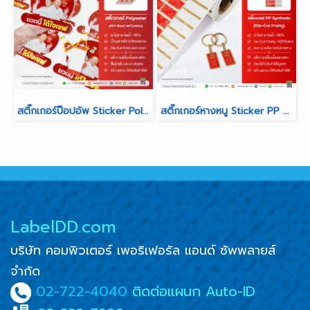
สติ๊กเกอร์ป๊อปอัพ Sticker Polyester Pop-Up (PET เงินเงา)
สติ๊กเกอร์หางหนู Sticker PP Synthetic สำหรับร้านห้างทอง
LabelDD.com
บริษัท คอมพิวเตอร์ เพอริเฟอรัล แอนด์ ซัพพลายส์
จำกัด
02-722-4040
ติดต่อแผนก Auto-ID