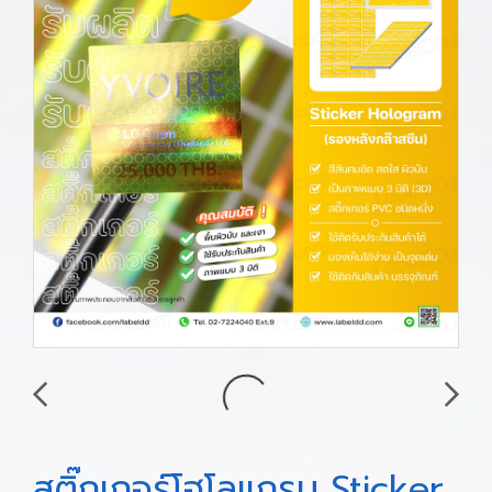
สติ๊กเกอร์โฮโลแกรม Sticker