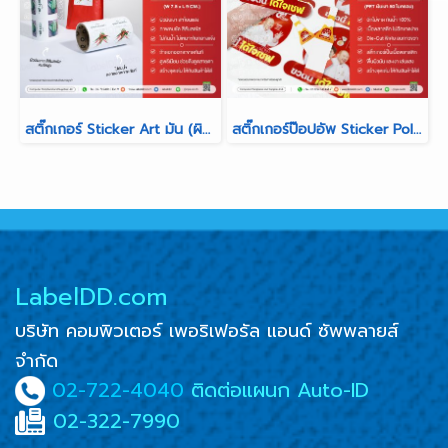
สติ๊กเกอร์ Sticker Art มัน (ผิวมันวาว สีสันสดใส คมชัดสูง)
สติ๊กเกอร์ป๊อปอัพ Sticker Polyester Pop-Up (PET เงินเงา)
LabelDD.com
บริษัท คอมพิวเตอร์ เพอริเฟอรัล แอนด์ ซัพพลายส์
จำกัด
02-722-4040
ติดต่อแผนก Auto-ID
02-322-7990