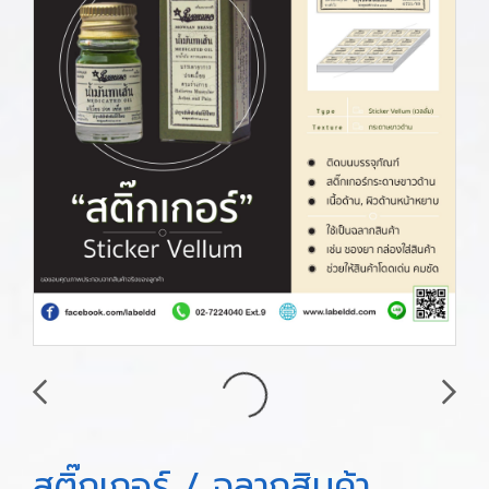
สติ๊กเกอร์ / ฉลากสินค้า