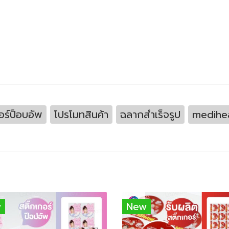
อร์ป็อบอัพ
โปรโมทสินค้า
ฉลากสำเร็จรูป
medihe
w
New