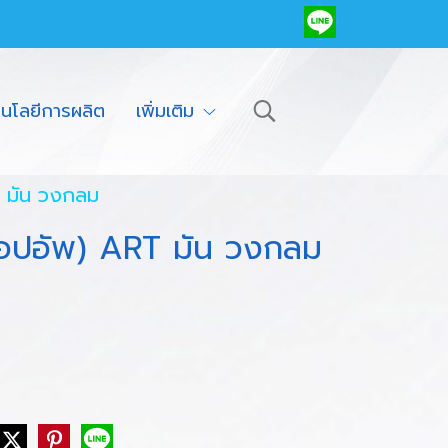
โนโลยีการผลิต
เพิ่มเติม
T มัน วงกลม
ป๊อปอัพ) ART มัน วงกลม