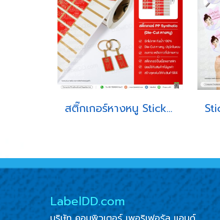
สติ๊กเกอร์หางหนู Sticker PP Synthetic สำหรับร้านห้างทอง
LabelDD.com
บริษัท คอมพิวเตอร์ เพอริเฟอรัล แอนด์